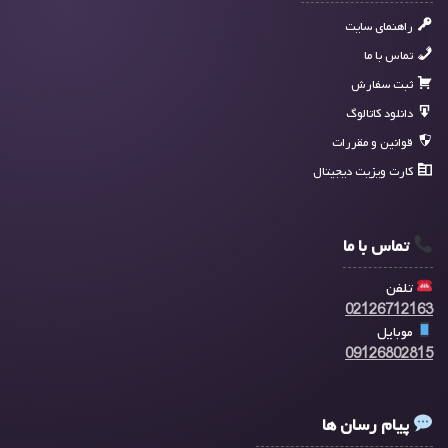
راهنمای سایت
تماس با ما
ثبت سفارش
دانلود کاتالوگ
قوانین و مقررات
کارت ویزیت دیجیتال
تماس با ما
تلفن
02126712163
موبایل
09126802815
پیام رسان ها