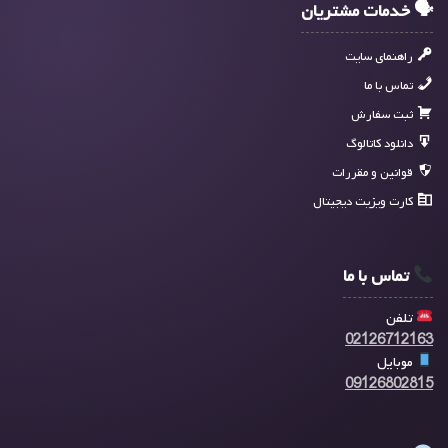
🗣 خدمات مشتریان
راهنمای سایت
تماس با ما
ثبت سفارش
دانلود کاتالوگ
قوانین و مقررات
کارت ویزیت دیجیتال
تماس با ما
تلفن
02126712163
موبایل
09126802815