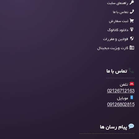
راهنمای سایت
تماس با ما
ثبت سفارش
دانلود کاتالوگ
قوانین و مقررات
کارت ویزیت دیجیتال
تماس با ما
تلفن
02126712163
موبایل
09126802815
پیام رسان ها