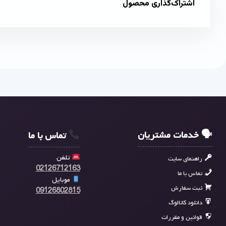
اشتراک‌گذاری محصول
🗣 خدمات مشتریان
تماس با ما
تلفن
راهنمای سایت
02126712163
تماس با ما
موبایل
ثبت سفارش
09126802815
دانلود کاتالوگ
قوانین و مقررات