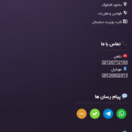
دانلود کاتالوگ
قوانین و مقررات
کارت ویزیت دیجیتال
تماس با ما
تلفن
02126712163
موبایل
09126802815
پیام رسان ها