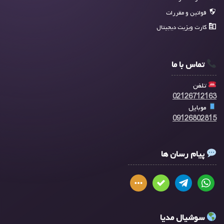
قوانین و مقررات
کارت ویزیت دیجیتال
تماس با ما
تلفن
02126712163
موبایل
09126802815
پیام رسان ها
سوشیال مدیا