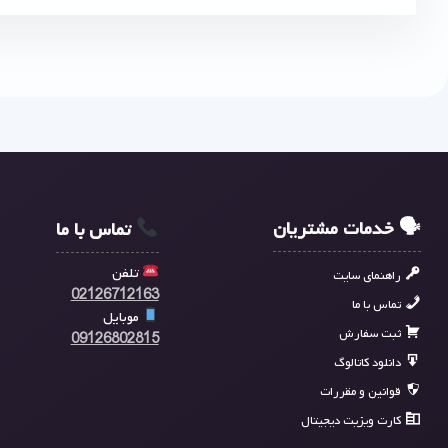
🗣 خدمات مشتریان
تماس با ما
تلفن
راهنمای سایت
02126712163
تماس با ما
موبایل
ثبت سفارش
09126802815
دانلود کاتالوگ
قوانین و مقررات
کارت ویزیت دیجیتال