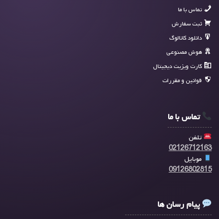
تماس با ما
ثبت سفارش
دانلود کاتالوگ
هوش مصنوعی
کارت ویزیت دیجیتال
قوانین و مقررات
تماس با ما
تلفن
02126712163
موبایل
09126802815
پیام رسان ها