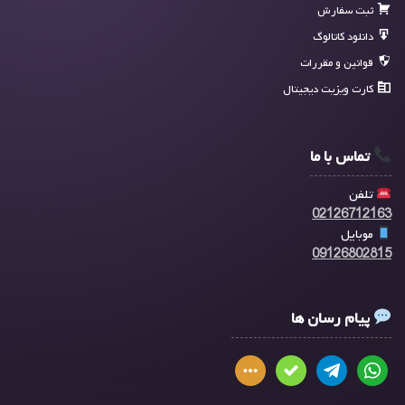
ثبت سفارش
دانلود کاتالوگ
قوانین و مقررات
کارت ویزیت دیجیتال
تماس با ما
تلفن
02126712163
موبایل
09126802815
پیام رسان ها