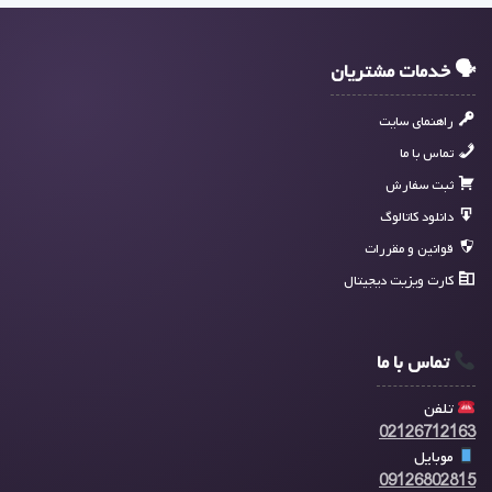
🗣 خدمات مشتریان
راهنمای سایت
تماس با ما
ثبت سفارش
دانلود کاتالوگ
قوانین و مقررات
کارت ویزیت دیجیتال
تماس با ما
تلفن
02126712163
موبایل
09126802815