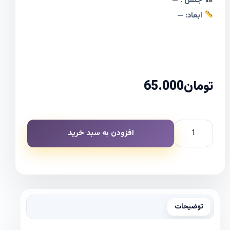
🏗 جنس :
—
ابعاد:
—
تومان
65.000
افزودن به سبد خرید
توضیحات