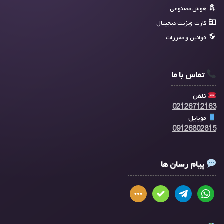
هوش مصنوعی
کارت ویزیت دیجیتال
قوانین و مقررات
تماس با ما
تلفن
02126712163
موبایل
09126802815
پیام رسان ها