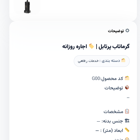
توضیحات
گرماتاب پرتابل |
اجاره روزانه
دسته بندی :
خدمات رفاهی
کد محصول:
G00
توضیحات
–
مشخصات
🏗 جنس بدنه:
—
ابعاد (متر) : —