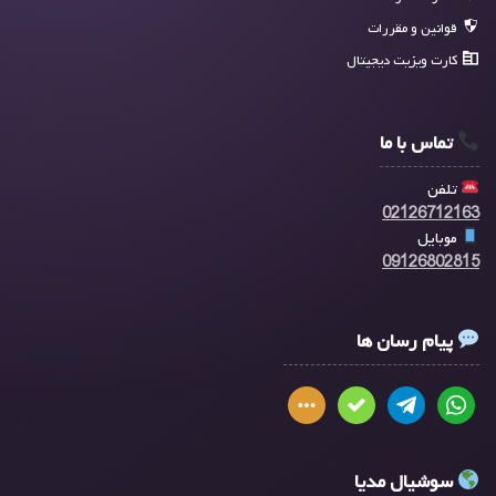
قوانین و مقررات
کارت ویزیت دیجیتال
تماس با ما
تلفن
02126712163
موبایل
09126802815
پیام رسان ها
سوشیال مدیا