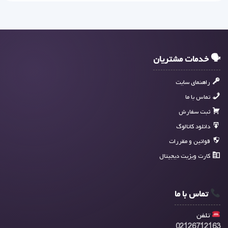
🗣 خدمات مشتریان
راهنمای سایت
تماس با ما
ثبت سفارش
دانلود کاتالوگ
قوانین و مقررات
کارت ویزیت دیجیتال
تماس با ما
تلفن
02126712163