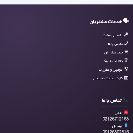
🗣 خدمات مشتریان
راهنمای سایت
تماس با ما
ثبت سفارش
دانلود کاتالوگ
قوانین و مقررات
کارت ویزیت دیجیتال
تماس با ما
تلفن
02126712163
موبایل
09126802815