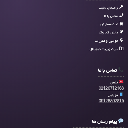
راهنمای سایت
تماس با ما
ثبت سفارش
دانلود کاتالوگ
قوانین و مقررات
کارت ویزیت دیجیتال
تماس با ما
تلفن
02126712163
موبایل
09126802815
پیام رسان ها