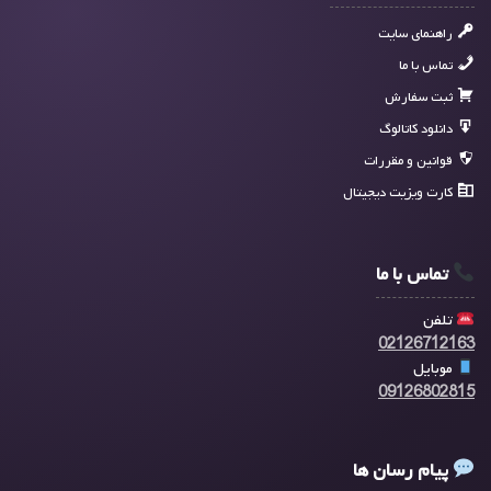
راهنمای سایت
تماس با ما
ثبت سفارش
دانلود کاتالوگ
قوانین و مقررات
کارت ویزیت دیجیتال
تماس با ما
تلفن
02126712163
موبایل
09126802815
پیام رسان ها