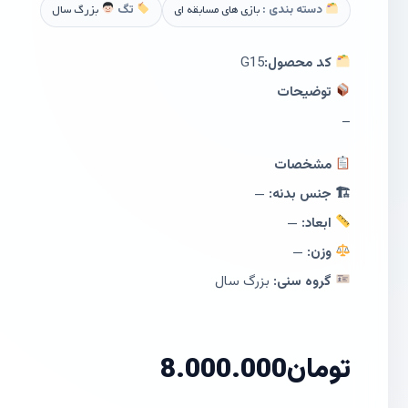
دسته بندی :
بازی های مسابقه ای
تگ
بزرگ سال
کد محصول:
G15
توضیحات
–
مشخصات
🏗 جنس بدنه:
—
ابعاد:
—
وزن:
—
گروه سنی:
بزرگ سال
تومان
8.000.000