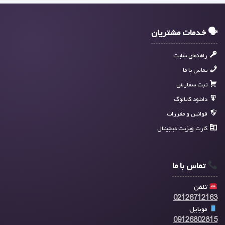
🗣 خدمات مشتریان
راهنمای سایت
تماس با ما
ثبت سفارش
دانلود کاتالوگ
قوانین و مقررات
کارت ویزیت دیجیتال
تماس با ما
تلفن
02126712163
موبایل
09126802815