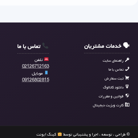
🗣 خدمات مشتریان
تماس با ما
تلفن
راهنمای سایت
02126712163
تماس با ما
موبایل
ثبت سفارش
09126802815
دانلود کاتالوگ
قوانین و مقررات
کارت ویزیت دیجیتال
© طراحی ، توسعه ، اجرا و پشتیبانی توسط
کینگ ایونت