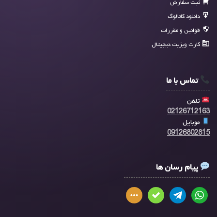
ثبت سفارش
دانلود کاتالوگ
قوانین و مقررات
کارت ویزیت دیجیتال
تماس با ما
تلفن
02126712163
موبایل
09126802815
پیام رسان ها