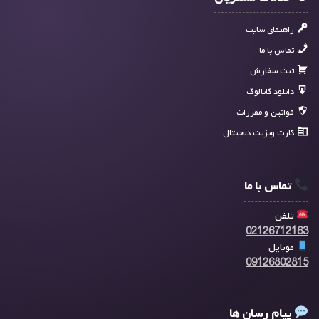
راهنمای سایت
تماس با ما
ثبت سفارش
دانلود کاتالوگ
قوانین و مقررات
کارت ویزیت دیجیتال
تماس با ما
تلفن
02126712163
موبایل
09126802815
پیام رسان ها