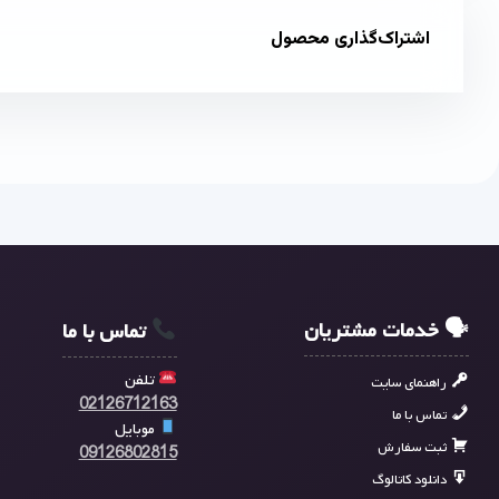
اشتراک‌گذاری محصول
🗣 خدمات مشتریان
تماس با ما
تلفن
راهنمای سایت
02126712163
تماس با ما
موبایل
ثبت سفارش
09126802815
دانلود کاتالوگ