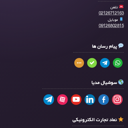
تلفن
02126712163
موبایل
09126802815
پیام رسان ها
سوشیال مدیا
نماد تجارت الکترونیکی