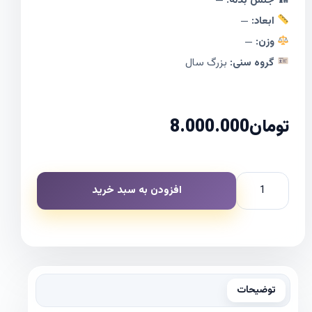
🏗 جنس بدنه:
—
ابعاد:
—
وزن:
—
گروه سنی:
بزرگ سال
تومان
8.000.000
افزودن به سبد خرید
توضیحات