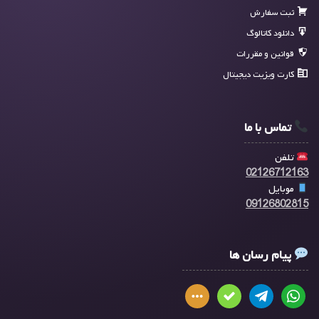
ثبت سفارش
دانلود کاتالوگ
قوانین و مقررات
کارت ویزیت دیجیتال
تماس با ما
تلفن
02126712163
موبایل
09126802815
پیام رسان ها