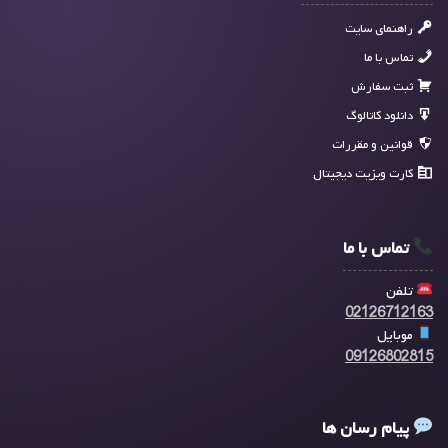
راهنمای سایت
تماس با ما
ثبت سفارش
دانلود کاتالوگ
قوانین و مقررات
کارت ویزیت دیجیتال
تماس با ما
تلفن
02126712163
موبایل
09126802815
پیام رسان ها