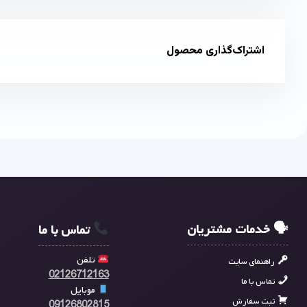
اشتراک‌گذاری محصول
🗣 خدمات مشتریان
تماس با ما
تلفن
راهنمای سایت
02126712163
تماس با ما
موبایل
ثبت سفارش
09126802815