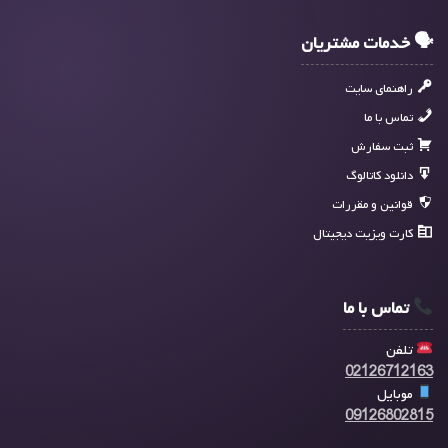
🗣 خدمات مشتریان
راهنمای سایت
تماس با ما
ثبت سفارش
دانلود کاتالوگ
قوانین و مقررات
کارت ویزیت دیجیتال
تماس با ما
تلفن
02126712163
موبایل
09126802815