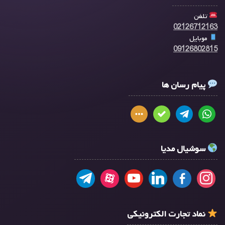
تلفن
02126712163
موبایل
09126802815
پیام رسان ها
سوشیال مدیا
نماد تجارت الکترونیکی