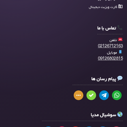
کارت ویزیت دیجیتال
تماس با ما
تلفن
02126712163
موبایل
09126802815
پیام رسان ها
سوشیال مدیا