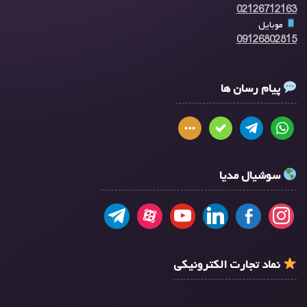
02126712163
موبایل
09126802815
پیام رسان ها
سوشیال مدیا
نماد تجارت الکترونیکی