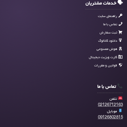
🗣 خدمات مشتریان
راهنمای سایت
تماس با ما
ثبت سفارش
دانلود کاتالوگ
هوش مصنوعی
کارت ویزیت دیجیتال
قوانین و مقررات
تماس با ما
تلفن
02126712163
موبایل
09126802815