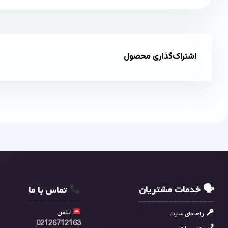
اشتراک‌گذاری محصول
🗣 خدمات مشتریان
تماس با ما
تلفن
راهنمای سایت
02126712163