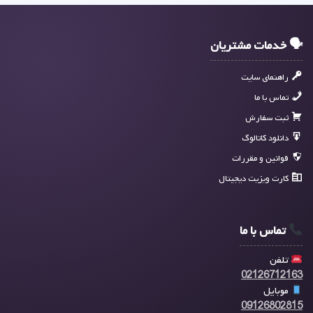
🗣 خدمات مشتریان
راهنمای سایت
تماس با ما
ثبت سفارش
دانلود کاتالوگ
قوانین و مقررات
کارت ویزیت دیجیتال
تماس با ما
تلفن
02126712163
موبایل
09126802815