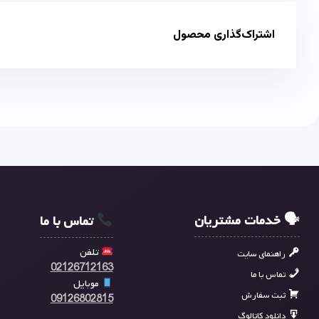
اشتراک‌گذاری محصول
🗣 خدمات مشتریان
تماس با ما
تلفن
راهنمای سایت
02126712163
تماس با ما
موبایل
ثبت سفارش
09126802815
دانلود کاتالوگ