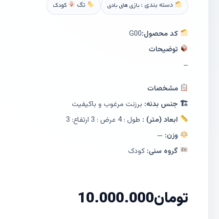
دسته بندی :
بازی های بادی
تگ
کودک
کد محصول:
G00
توضیحات
–
مشخصات
🏗 جنس بدنه:
برزنت مرغوب و باکیفیت
ابعاد (متر) :
طول : 4 عرض : 3 ارتفاع: 3
وزن:
—
گروه سنی:
کودک
تومان
10.000.000