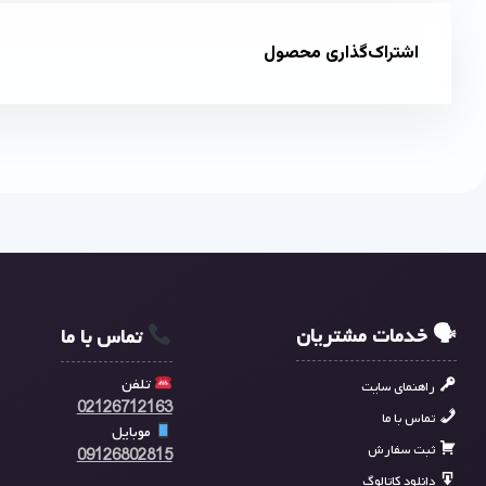
اشتراک‌گذاری محصول
🗣 خدمات مشتریان
تماس با ما
تلفن
راهنمای سایت
02126712163
تماس با ما
موبایل
ثبت سفارش
09126802815
دانلود کاتالوگ