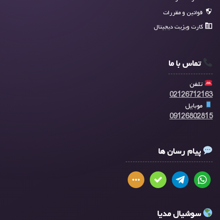
قوانین و مقررات
کارت ویزیت دیجیتال
تماس با ما
تلفن
02126712163
موبایل
09126802815
پیام رسان ها
سوشیال مدیا