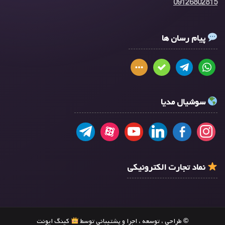
09126802815
پیام رسان ها
سوشیال مدیا
نماد تجارت الکترونیکی
© طراحی ، توسعه ، اجرا و پشتیبانی توسط
کینگ ایونت