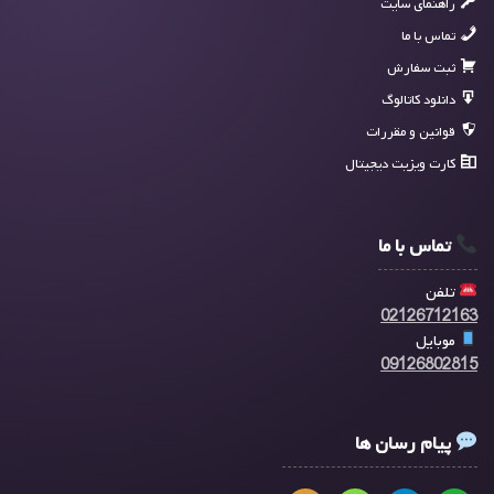
راهنمای سایت
تماس با ما
ثبت سفارش
دانلود کاتالوگ
قوانین و مقررات
کارت ویزیت دیجیتال
تماس با ما
تلفن
02126712163
موبایل
09126802815
پیام رسان ها