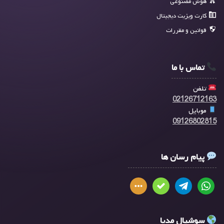
هوش مصنوعی
کارت ویزیت دیجیتال
قوانین و مقررات
تماس با ما
تلفن
02126712163
موبایل
09126802815
پیام رسان ها
سوشیال مدیا