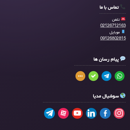
تماس با ما
تلفن
02126712163
موبایل
09126802815
پیام رسان ها
سوشیال مدیا