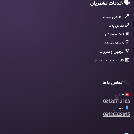
🗣 خدمات مشتریان
راهنمای سایت
تماس با ما
ثبت سفارش
دانلود کاتالوگ
قوانین و مقررات
کارت ویزیت دیجیتال
تماس با ما
تلفن
02126712163
موبایل
09126802815