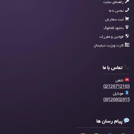
راهنمای سایت
تماس با ما
ثبت سفارش
دانلود کاتالوگ
قوانین و مقررات
کارت ویزیت دیجیتال
تماس با ما
تلفن
02126712163
موبایل
09126802815
پیام رسان ها