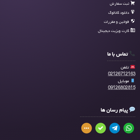
ثبت سفارش
دانلود کاتالوگ
قوانین و مقررات
کارت ویزیت دیجیتال
تماس با ما
تلفن
02126712163
موبایل
09126802815
پیام رسان ها