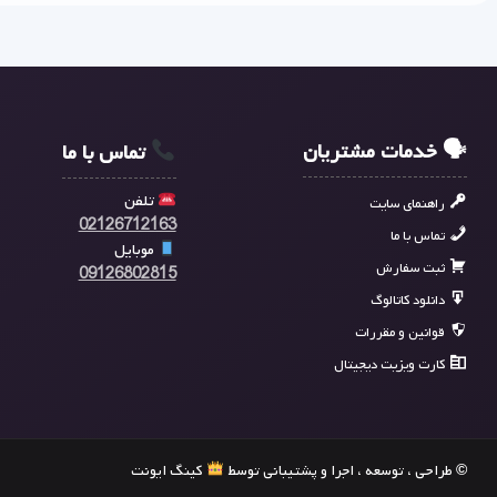
🗣 خدمات مشتریان
تماس با ما
تلفن
راهنمای سایت
02126712163
تماس با ما
موبایل
ثبت سفارش
09126802815
دانلود کاتالوگ
قوانین و مقررات
کارت ویزیت دیجیتال
© طراحی ، توسعه ، اجرا و پشتیبانی توسط
کینگ ایونت