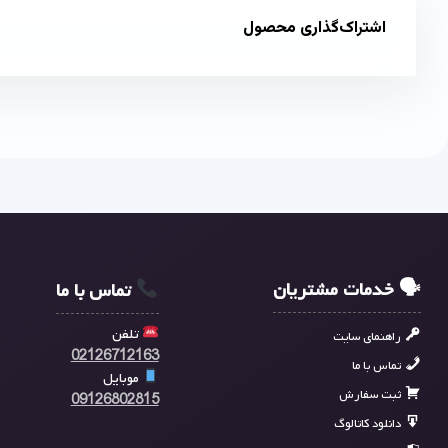
اشتراک‌گذاری محصول
🗣 خدمات مشتریان
تماس با ما
تلفن
راهنمای سایت
02126712163
تماس با ما
موبایل
ثبت سفارش
09126802815
دانلود کاتالوگ