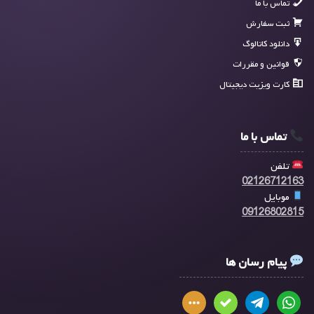
تماس با ما
ثبت سفارش
دانلود کاتالوگ
قوانین و مقررات
کارت ویزیت دیجیتال
تماس با ما
تلفن
02126712163
موبایل
09126802815
پیام رسان ها