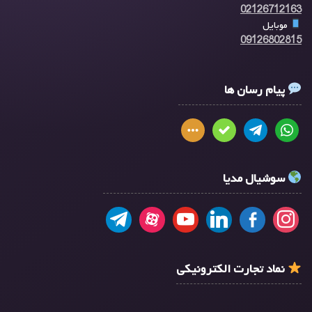
02126712163
موبایل
09126802815
پیام رسان ها
سوشیال مدیا
نماد تجارت الکترونیکی