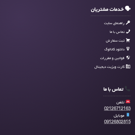
🗣 خدمات مشتریان
راهنمای سایت
تماس با ما
ثبت سفارش
دانلود کاتالوگ
قوانین و مقررات
کارت ویزیت دیجیتال
تماس با ما
تلفن
02126712163
موبایل
09126802815